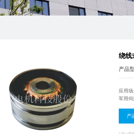
绕线式
产品
应用场
军用伺
产
* 同一