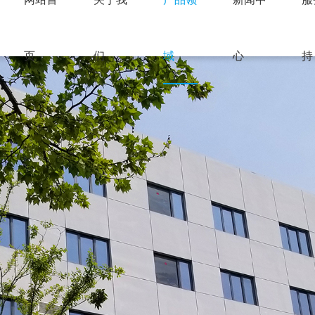
页
们
域
心
持