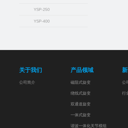
YSP-250
YSP-400
关于我们
产品领域
新
公司简介
磁阻式旋变
公
绕线式旋变
行
双通道旋变
一体式旋变
谐波一体化关节模组