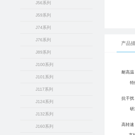
J56系列
J59系列
J74系列
J76系列
产品
J89系列
J100系列
耐高温
J101系列
特殊电磁
J117系列
抗干扰
J124系列
研发投
J132系列
高转速
J160系列